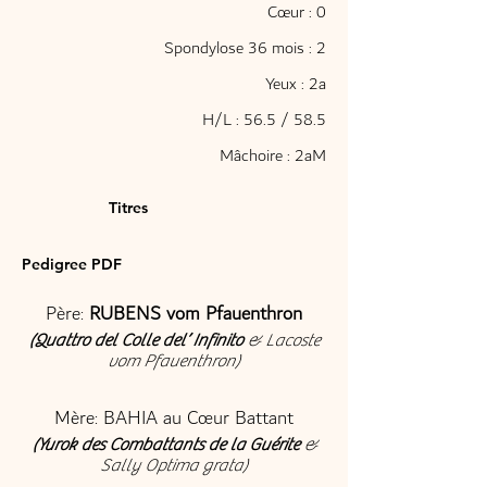
Cœur : 0
Spondylose 36 mois : 2
Yeux : 2a
H/L : 56.5 / 58.5
Mâchoire : 2aM
Titres
Pedigree PDF ​
Père:
RUBENS vom Pfauenthron
(
Quattro del Colle del’ Infinito
& Lacoste
vom Pfauenthron)
Mère: BAHIA au Cœur Battant
(
Yurok des Combattants de la Guérite
&
Sally Optima grata)